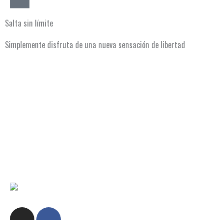
Salta sin límite
Simplemente disfruta de una nueva sensación de libertad
COMPRA YA TUS ENTRADAS
I
F