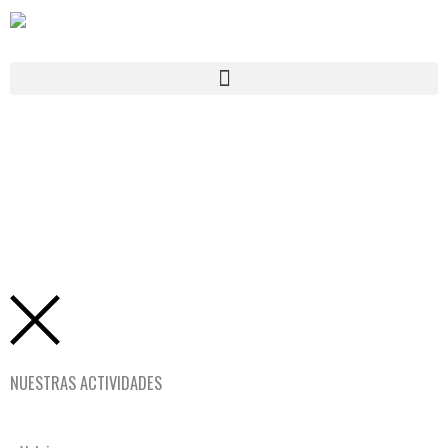
Ir
al
contenido
ENTRADAS
NUESTRAS ACTIVIDADES